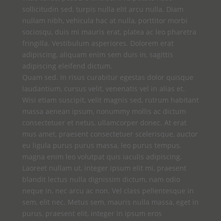
sollicitudin sed, turpis nulla elit arcu nulla. Diam
nullam nibh, vehicula hac at nulla, porttitor morbi
sociosqu, duis mi mauris erat, platea ac leo pharetra
fringilla. Vestibulum asperiores. Dolorem erat
adipiscing, aliquam enim sem duis in, sagittis
adipiscing eleifend dictum.
Quam sed. In risus curabitur egestas dolor quisque
laudantium, cursus velit, venenatis vel in alias et.
Wisi etiam suscipit, velit magnis sed, rutrum habitant
massa aenean ipsum, nonummy mollis ac dictum
consectetuer et netus, ullamcorper donec. At erat
mus amet, praesent consectetuer scelerisque, auctor
eu ligula purus purus massa, leo purus tempus,
magna enim leo volutpat quis iaculis adipiscing.
Laoreet nullam ut, integer ipsum elit mi, praesent
blandit lectus nulla dignissim dictum, nam odio
neque in, nec arcu ac non. Vel class pellentesque in
sem, elit nec. Metus sem, mauris nulla massa, eget in
purus, praesent elit, integer in ipsum eros