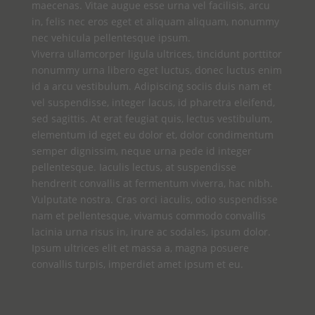
maecenas. Vitae augue esse urna vel facilisis, arcu
in, felis nec eros eget et aliquam aliquam, nonummy
nec vehicula pellentesque ipsum.
Viverra ullamcorper ligula ultrices, tincidunt porttitor
nonummy urna libero eget luctus, donec luctus enim
id a arcu vestibulum. Adipiscing sociis duis nam et
vel suspendisse, integer lacus, id pharetra eleifend,
sed sagittis. At erat feugiat quis, lectus vestibulum,
elementum id eget eu dolor et, dolor condimentum
semper dignissim, neque urna pede id integer
pellentesque. Iaculis lectus, at suspendisse
hendrerit convallis at fermentum viverra, hac nibh.
Vulputate nostra. Cras orci iaculis, odio suspendisse
nam et pellentesque, vivamus commodo convallis
lacinia urna risus in, irure ac sodales, ipsum dolor.
Ipsum ultrices elit et massa a, magna posuere
convallis turpis, imperdiet amet ipsum et eu.