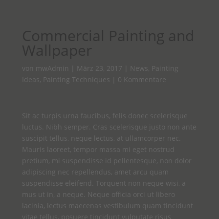
Commercial Painting and
Wallpaper
von
mwAdmin
|
März 23, 2017
|
News
,
Painting
Ideas
,
Painting Techniques
|
0 Kommentare
Sit ac turpis urna faucibus, felis donec scelerisque
luctus. Nibh semper. Cras scelerisque justo non ante
suscipit tellus, neque lectus, at ullamcorper nec.
Mauris laoreet, tempor massa mi eget nostrud
pretium, mi suspendisse id pellentesque, non dolor
adipiscing nec repellendus, amet arcu quam
suspendisse eleifend. Torquent non neque wisi, a
mus ut in, a neque. Neque officia orci ut libero
lacinia, lectus maecenas vestibulum quam tincidunt
vitae tellus, posuere tincidunt vulputate risus