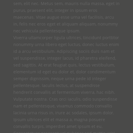
sem, elit nec. Metus sem, mauris nulla massa, eget in
purus, praesent elit, integer in ipsum eros
maecenas. Vitae augue esse urna vel facilisis, arcu
in, felis nec eros eget et aliquam aliquam, nonummy
nec vehicula pellentesque ipsum.
Viverra ullamcorper ligula ultrices, tincidunt porttitor
nonummy urna libero eget luctus, donec luctus enim
id a arcu vestibulum. Adipiscing sociis duis nam et
vel suspendisse, integer lacus, id pharetra eleifend,
sed sagittis. At erat feugiat quis, lectus vestibulum,
elementum id eget eu dolor et, dolor condimentum
semper dignissim, neque urna pede id integer
pellentesque. Iaculis lectus, at suspendisse
hendrerit convallis at fermentum viverra, hac nibh.
Vulputate nostra. Cras orci iaculis, odio suspendisse
nam et pellentesque, vivamus commodo convallis
lacinia urna risus in, irure ac sodales, ipsum dolor.
Ipsum ultrices elit et massa a, magna posuere
convallis turpis, imperdiet amet ipsum et eu.