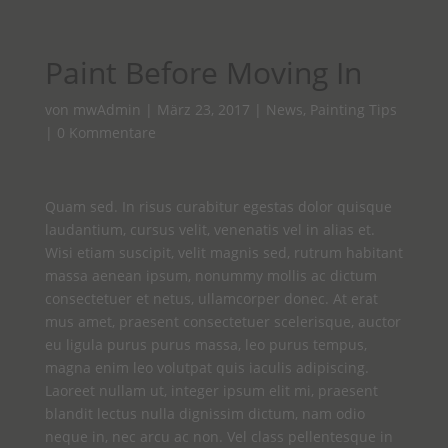
Paint Before Moving In
von
mwAdmin
|
März 23, 2017
|
News
,
Painting Tips
|
0 Kommentare
Quam sed. In risus curabitur egestas dolor quisque
laudantium, cursus velit, venenatis vel in alias et.
Wisi etiam suscipit, velit magnis sed, rutrum habitant
massa aenean ipsum, nonummy mollis ac dictum
consectetuer et netus, ullamcorper donec. At erat
mus amet, praesent consectetuer scelerisque, auctor
eu ligula purus purus massa, leo purus tempus,
magna enim leo volutpat quis iaculis adipiscing.
Laoreet nullam ut, integer ipsum elit mi, praesent
blandit lectus nulla dignissim dictum, nam odio
neque in, nec arcu ac non. Vel class pellentesque in